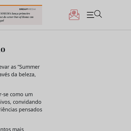
io
levar as “Summer
avés da beleza,
ar-se como um
sivos, convidando
riências pensados
entos mais