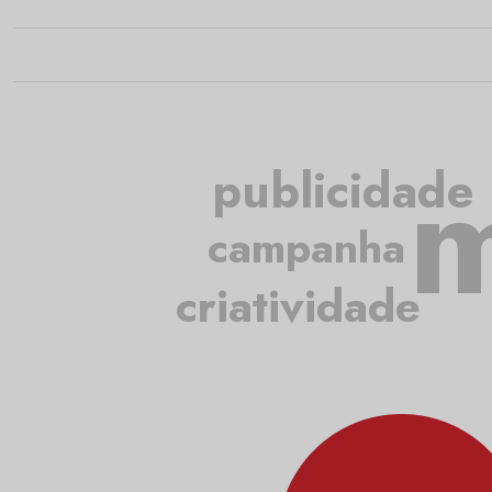
m
publicidade
campanha
criatividade