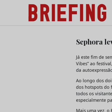
Briefing: Todas as notícias sobre os negóci
Skip
to
Sephora le
content
Já este fim de s
Vibes” ao festiva
da autoexpressão
Ao longo dos doi
dos hotspots do 
todos os visitan
especialmente pa
Mais uma vez, o 