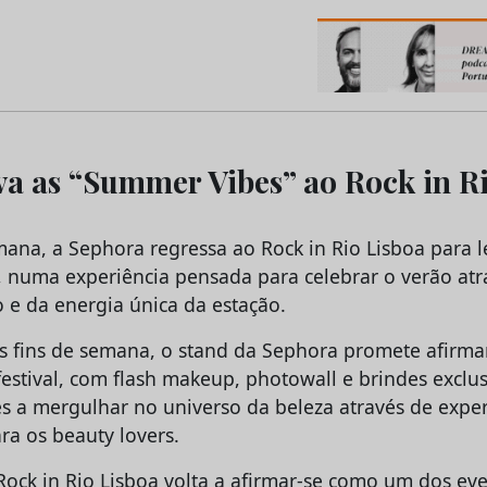
os do Marketing e da Publicidade
va as “Summer Vibes” ao Rock in R
emana, a Sephora regressa ao Rock in Rio Lisboa para 
l, numa experiência pensada para celebrar o verão atr
 e da energia única da estação.
s fins de semana, o stand da Sephora promete afirm
festival, com flash makeup, photowall e brindes exclu
tes a mergulhar no universo da beleza através de expe
ra os beauty lovers.
Rock in Rio Lisboa volta a afirmar-se como um dos ev