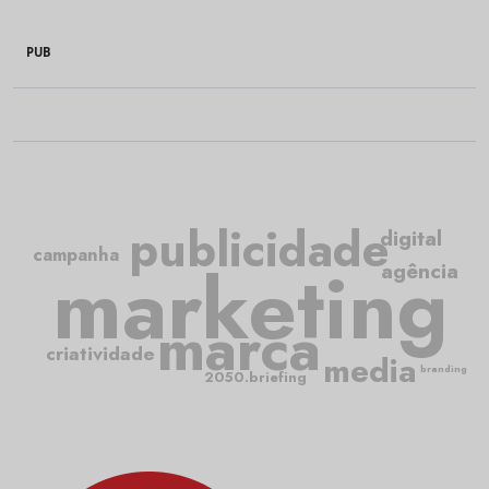
PUB
publicidade
digital
campanha
marketing
agência
marca
criatividade
media
branding
2050.briefing