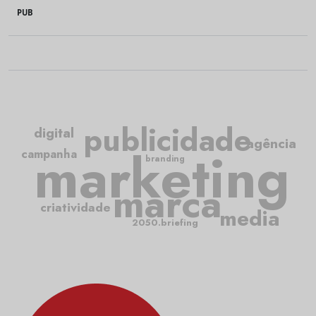
PUB
publicidade
digital
agência
marketing
campanha
branding
marca
criatividade
media
2050.briefing