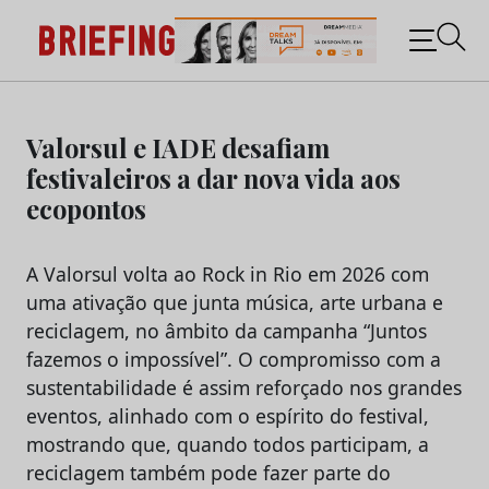
Briefing: Todas as notícias sobre os negócios do
Marketing e da Publicidade
Skip
to
Valorsul e IADE desafiam
content
festivaleiros a dar nova vida aos
ecopontos
A Valorsul volta ao Rock in Rio em 2026 com
uma ativação que junta música, arte urbana e
reciclagem, no âmbito da campanha “Juntos
fazemos o impossível”. O compromisso com a
sustentabilidade é assim reforçado nos grandes
eventos, alinhado com o espírito do festival,
mostrando que, quando todos participam, a
reciclagem também pode fazer parte do