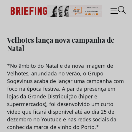
Briefing: Todas as notícias sobre os negócios do
Marketing e da Publicidade
Skip
to
Velhotes lança nova campanha de
content
Natal
*No âmbito do Natal e da nova imagem de
Velhotes, anunciada no verão, o Grupo
Sogevinus acaba de lançar uma campanha com
foco na época festiva. A par da presença em
lojas da Grande Distribuição (hiper e
supermercados), foi desenvolvido um curto
vídeo que ficará disponível até ao dia 25 de
dezembro no Youtube e nas redes sociais da
conhecida marca de vinho do Porto.*