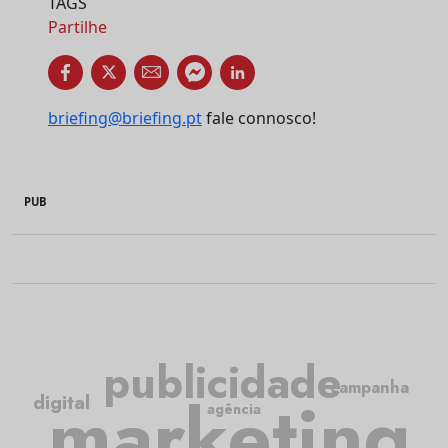
TAGS
Partilhe
briefing@briefing.pt
fale connosco!
PUB
publicidade
campanha
marketing
digital
agência