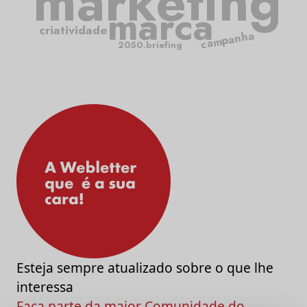
marketing
marca
criatividade
campanha
2050.briefing
Esteja sempre atualizado sobre o que lhe
interessa
Faça parte da maior Comunidade do