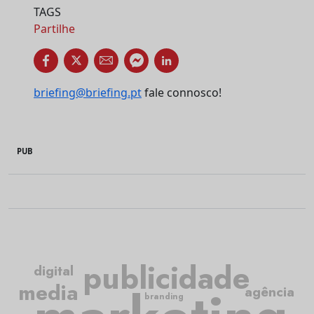
TAGS
Partilhe
briefing@briefing.pt
fale connosco!
PUB
publicidade
digital
media
agência
branding