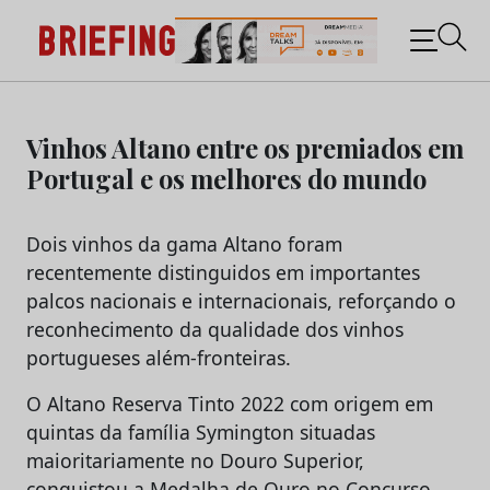
Briefing: Todas as notícias sobre os negócios do
Marketing e da Publicidade
Skip
to
Vinhos Altano entre os premiados em
content
Portugal e os melhores do mundo
Dois vinhos da gama Altano foram
recentemente distinguidos em importantes
palcos nacionais e internacionais, reforçando o
reconhecimento da qualidade dos vinhos
portugueses além-fronteiras.
O Altano Reserva Tinto 2022 com origem em
quintas da família Symington situadas
maioritariamente no Douro Superior,
conquistou a Medalha de Ouro no Concurso