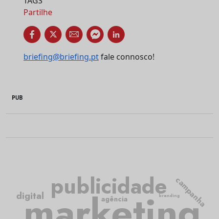
TAGS
Partilhe
briefing@briefing.pt
fale connosco!
PUB
publicidade
campanha
marketing
digital
branding
agência