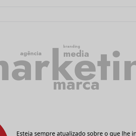
arketi
branding
media
agência
marca
Esteja sempre atualizado sobre o que lhe i