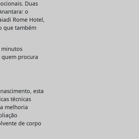
mocionais. Duas
Anantara: o
aiadi Rome Hotel,
smo que também
0 minutos
ra quem procura
enascimento, esta
as técnicas
ma melhoria
oliação
olvente de corpo