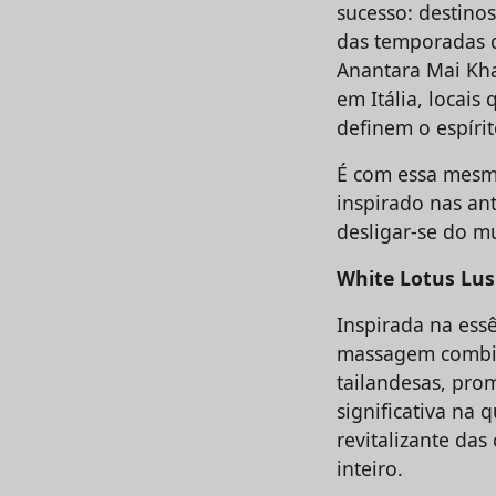
sucesso: destino
das temporadas d
Anantara Mai Kha
em Itália, locai
definem o espíri
É com essa mesma
inspirado nas an
desligar-se do mu
White Lotus Lush
Inspirada na ess
massagem combin
tailandesas, pro
significativa na
revitalizante da
inteiro.