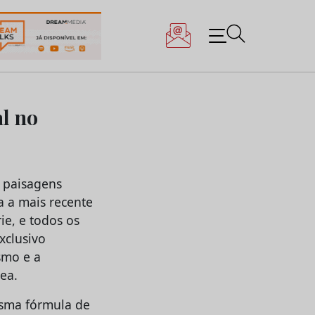
al no
, paisagens
a a mais recente
ie, e todos os
xclusivo
smo e a
ea.
esma fórmula de