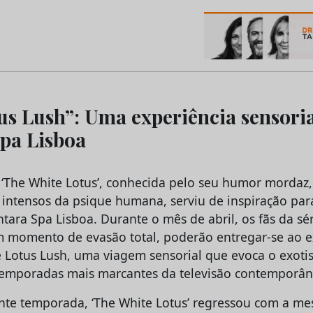
os do Marketing e da Publicidade
us Lush”: Uma experiência sensori
pa Lisboa
 ‘The White Lotus’, conhecida pelo seu humor mordaz
os intensos da psique humana, serviu de inspiração par
ara Spa Lisboa. Durante o mês de abril, os fãs da sér
momento de evasão total, poderão entregar-se ao e
 Lotus Lush, uma viagem sensorial que evoca o exoti
 temporadas mais marcantes da televisão contemporân
nte temporada, ‘The White Lotus’ regressou com a m