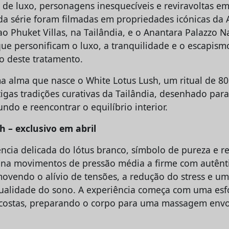
s de luxo, personagens inesquecíveis e reviravoltas e
a série foram filmadas em propriedades icónicas da 
o Phuket Villas, na Tailândia, e o Anantara Palazzo N
s que personificam o luxo, a tranquilidade e o escapi
to deste tratamento.
 alma que nasce o White Lotus Lush, um ritual de 8
tigas tradições curativas da Tailândia, desenhado pa
ndo e reencontrar o equilíbrio interior.
 – exclusivo em abril
ência delicada do lótus branco, símbolo de pureza e r
a movimentos de pressão média a firme com autêntic
movendo o alívio de tensões, a redução do stress e u
 qualidade do sono. A experiência começa com uma esf
s costas, preparando o corpo para uma massagem env