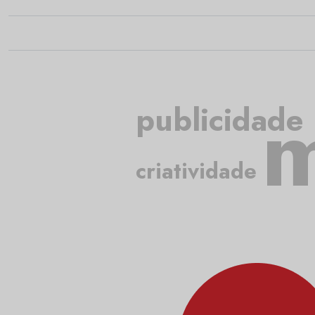
m
publicidade
criatividade