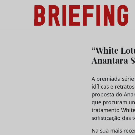
Briefing: Todas as notícias sobre os negóci
Skip
to
“White Lot
content
Anantara S
A premiada série
idílicas e retrat
proposta do Anant
que procuram um 
tratamento White
sofisticação das
Na sua mais rece