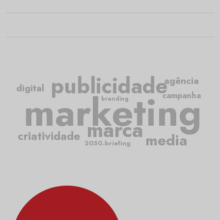
publicidade
agência
digital
marketing
campanha
branding
marca
criatividade
media
2050.briefing