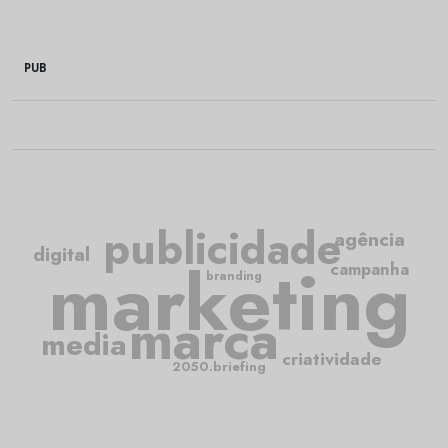
PUB
publicidade
agência
digital
marketing
campanha
branding
marca
media
criatividade
2050.briefing