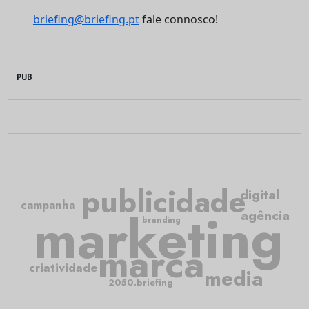
briefing@briefing.pt
fale connosco!
PUB
publicidade
digital
campanha
marketing
agência
branding
marca
criatividade
media
2050.briefing