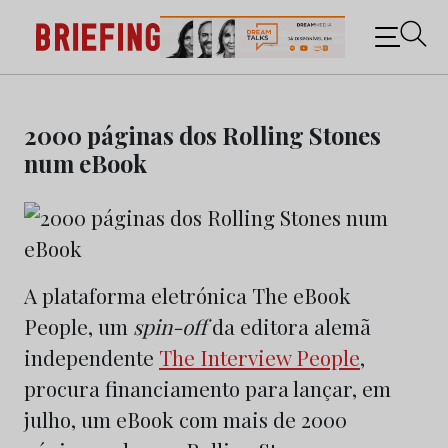
Briefing: Todas as notícias sobre os negócios do
Marketing e da Publicidade
Skip
to
2000 páginas dos Rolling Stones
content
num eBook
A plataforma eletrónica The eBook
People, um
spin-off
da editora alemã
independente
The Interview People
,
procura financiamento para lançar, em
julho, um eBook com mais de 2000