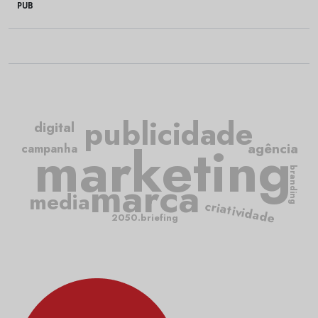
PUB
publicidade
digital
marketing
agência
campanha
branding
marca
media
criatividade
2050.briefing