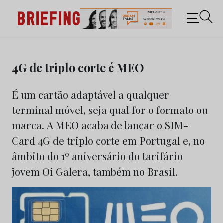
Briefing: Todas as notícias sobre os negócios do
Marketing e da Publicidade
Skip
to
4G de triplo corte é MEO
content
É um cartão adaptável a qualquer
terminal móvel, seja qual for o formato ou
marca. A MEO acaba de lançar o SIM-
Card 4G de triplo corte em Portugal e, no
âmbito do 1º aniversário do tarifário
jovem Oi Galera, também no Brasil.