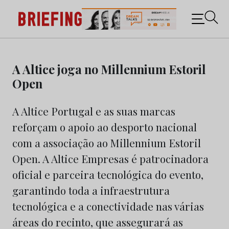
Briefing: Todas as notícias sobre os negócios do
Marketing e da Publicidade
Skip
to
A Altice joga no Millennium Estoril
content
Open
A Altice Portugal e as suas marcas
reforçam o apoio ao desporto nacional
com a associação ao Millennium Estoril
Open. A Altice Empresas é patrocinadora
oficial e parceira tecnológica do evento,
garantindo toda a infraestrutura
tecnológica e a conectividade nas várias
áreas do recinto, que assegurará as