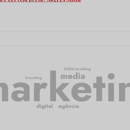
arketi
2050.briefing
media
branding
digital
agência