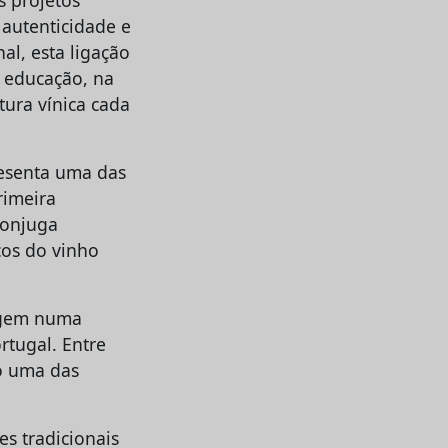
 autenticidade e
al, esta ligação
a educação, na
tura vínica cada
resenta uma das
rimeira
conjuga
cos do vinho
sagem numa
rtugal. Entre
mo uma das
es tradicionais