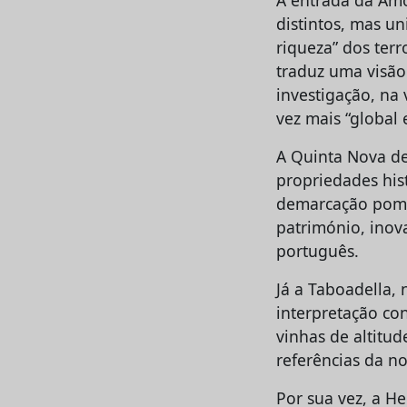
distintos, mas u
riqueza” dos terr
traduz uma visão
investigação, na 
vez mais “global 
A Quinta Nova de
propriedades his
demarcação pomb
património, inov
português.
Já a Taboadella,
interpretação co
vinhas de altitud
referências da n
Por sua vez, a He