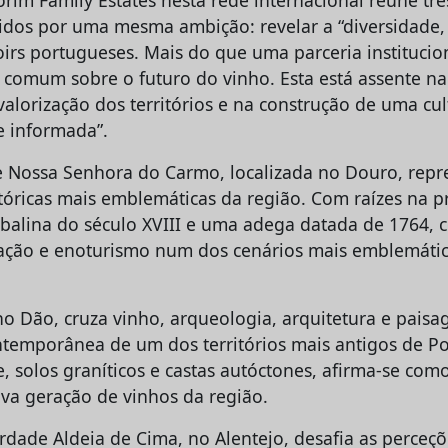
nidos por uma mesma ambição: revelar a “diversidade,
oirs portugueses. Mais do que uma parceria institucion
 comum sobre o futuro do vinho. Esta está assente n
valorização dos territórios e na construção de uma cul
e informada”.
 Nossa Senhora do Carmo, localizada no Douro, rep
tóricas mais emblemáticas da região. Com raízes na p
alina do século XVIII e uma adega datada de 1764, 
ação e enoturismo num dos cenários mais emblemáti
 no Dão, cruza vinho, arqueologia, arquitetura e pai
ntemporânea de um dos territórios mais antigos de Po
e, solos graníticos e castas autóctones, afirma-se co
ova geração de vinhos da região.
rdade Aldeia de Cima, no Alentejo, desafia as perceçõ