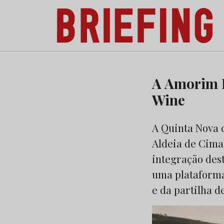
Briefing: Todas as notícias sobre os negóci
Skip
to
A Amorim Fa
content
Wine
A Quinta Nova 
Aldeia de Cima 
integração dest
uma plataforma
e da partilha 