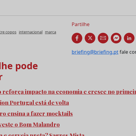
Partilhe
tre copos
internacional
marca
briefing@briefing.pt
fale co
he pode
r
o reforça impacto na economia e cresce no prime
ion Portugal está de volta
ro ensina a fazer mocktails
 veste o Bom Malandro
 e cerveja preta? Sagres Mista