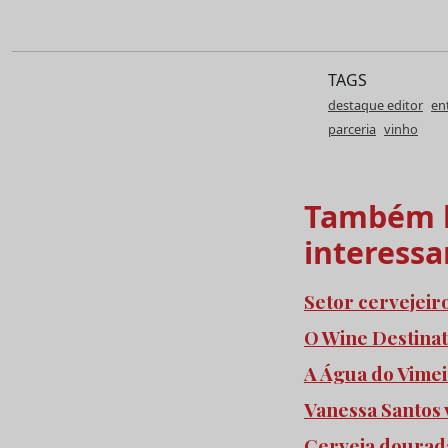
TAGS
destaque editor
en
parceria
vinho
Também l
interessa
Setor cervejeir
O Wine Destinat
A Água do Vimei
Vanessa Santos
Cerveja dourada