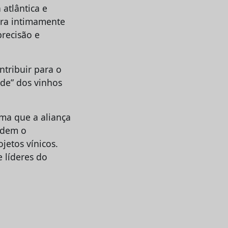
atlântica e
ura intimamente
recisão e
ntribuir para o
ade” dos vinhos
rma que a aliança
ndem o
jetos vínicos.
 líderes do