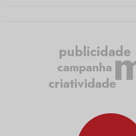
m
publicidade
campanha
criatividade