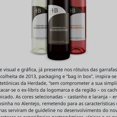
 visual e gráfica, já presente nos rótulos das garrafas
colheita de 2013, packaging e “bag in box”, inspira-s
uitetónicas da Herdade, “sem comprometer a sua simpl
acar-se o ex-libris da logomarca e da região – os cach
cado. As cores selecionadas – castanho e laranja – 
sinha no Alentejo, remetendo para as características 
has serviram de guideline no desenvolvimento do nov
estacar as experiências gastronómicas, vínicas e as e