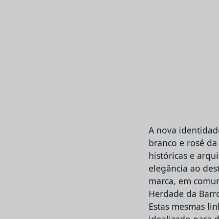
A nova identidade
branco e rosé da 
históricas e arq
elegância ao dest
marca, em comuni
Herdade da Barro
Estas mesmas lin
idealizado para d