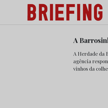
Briefing: Todas as notícias sobre os negóci
Skip
to
A Barrosin
content
A Herdade da B
agência respon
vinhos da colhei