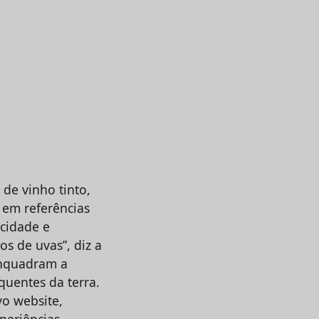
 de vinho tinto,
e em referências
icidade e
os de uvas”, diz a
enquadram a
quentes da terra.
o website,
xperiências