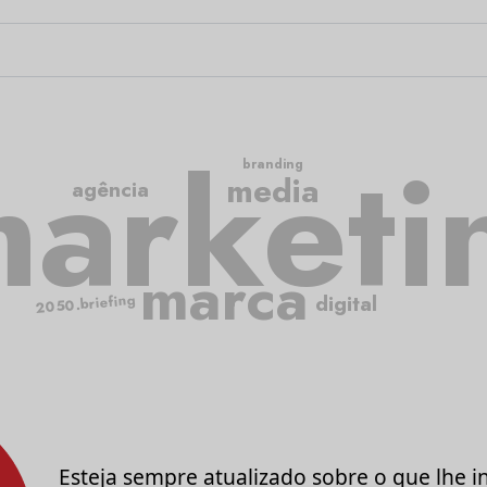
arketi
branding
media
agência
marca
2050.briefing
digital
Esteja sempre atualizado sobre o que lhe i