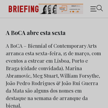
Briefing: Todas as notícias sobre os negócios do
Marketing e da Publicidade
Skip
to
A BoCA abre esta sexta
content
A BoCA – Biennial of Contemporary Arts
arranca esta sexta-feira, 15 de março, com
eventos a estrear em Lisboa, Porto e
Braga (cidade convidada). Marina
Abramovic, Meg Stuart, William Forsythe,
João Pedro Rodrigues & João Rui Guerra
da Mata são alguns dos nomes em
destaque na semana de arranque da
bienal.