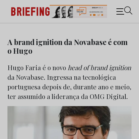
Briefing: Todas as notícias sobre os negócios do
Marketing e da Publicidade
Skip
to
A brand ignition da Novabase é com
content
o Hugo
Hugo Faria é o novo
head of brand ignition
da Novabase. Ingressa na tecnológica
portuguesa depois de, durante ano e meio,
ter assumido a liderança da OMG Digital.