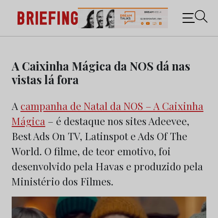
Briefing: Todas as notícias sobre os negócios do
Marketing e da Publicidade
Skip
to
A Caixinha Mágica da NOS dá nas
content
vistas lá fora
A
campanha de Natal da NOS – A Caixinha
Mágica
– é destaque nos sites Adeevee,
Best Ads On TV, Latinspot e Ads Of The
World. O filme, de teor emotivo, foi
desenvolvido pela Havas e produzido pela
Ministério dos Filmes.