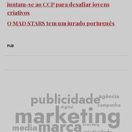
juntam-se ao CCP para desafiar jovens
criativos
O MAD STARS tem um jurado português
PUB
publicidade
agência
marketing
campanha
digital
marca
media
branding
criatividade