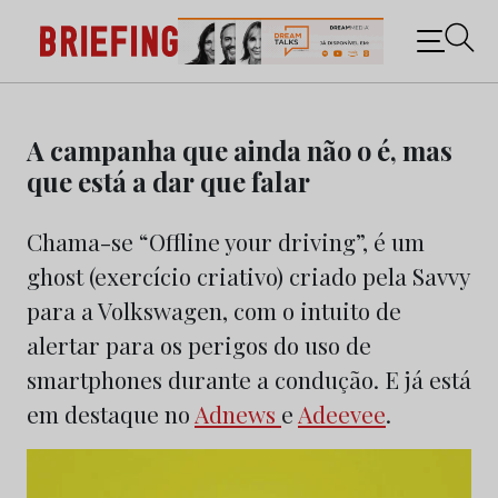
Briefing: Todas as notícias sobre os negócios do
Marketing e da Publicidade
Skip
to
A campanha que ainda não o é, mas
content
que está a dar que falar
Chama-se “Offline your driving”, é um
ghost (exercício criativo) criado pela Savvy
para a Volkswagen, com o intuito de
alertar para os perigos do uso de
smartphones durante a condução. E já está
em destaque no
Adnews
e
Adeevee
.