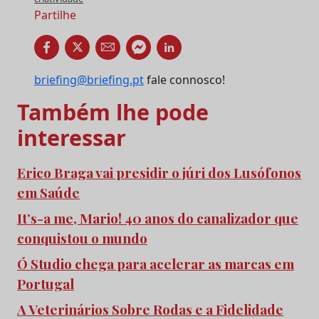
Partilhe
briefing@briefing.pt
fale connosco!
Também lhe pode
interessar
Erico Braga vai presidir o júri dos Lusófonos
em Saúde
It’s-a me, Mario! 40 anos do canalizador que
conquistou o mundo
Ó Studio chega para acelerar as marcas em
Portugal
A Veterinários Sobre Rodas e a Fidelidade