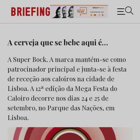
Briefing: Todas as notícias sobre os negócios do
Marketing e da Publicidade
Skip
to
A cerveja que se bebe aqui é…
content
A Super Bock. A marca mantém-se como
patrocinador principal e junta-se à festa
de receção aos caloiros na cidade de
Lisboa. A 12ª edição da Mega Festa do
Caloiro decorre nos dias 24 e 25 de
setembro, no Parque das Nações, em
Lisboa.