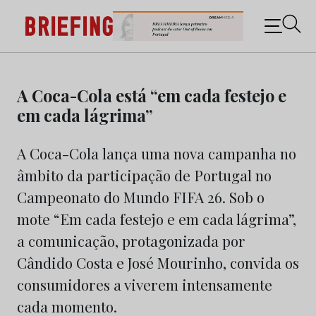
Briefing: Todas as notícias sobre os negócios do
Marketing e da Publicidade
Skip
to
A Coca-Cola está “em cada festejo e
content
em cada lágrima”
A Coca-Cola lança uma nova campanha no
âmbito da participação de Portugal no
Campeonato do Mundo FIFA 26. Sob o
mote “Em cada festejo e em cada lágrima”,
a comunicação, protagonizada por
Cândido Costa e José Mourinho, convida os
consumidores a viverem intensamente
cada momento.