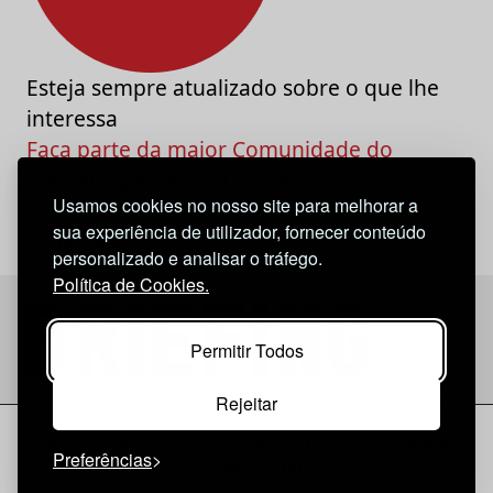
Esteja sempre atualizado sobre o que lhe
interessa
Faça parte da maior Comunidade do
Marketing e da Criatividade
Usamos cookies no nosso site para melhorar a
sua experiência de utilizador, fornecer conteúdo
personalizado e analisar o tráfego.
Política de Cookies.
Permitir Todos
Rejeitar
Considerações Legais
© 2026 Briefing |
O Nosso Estatuto
Preferências
|
Política de Cookies
|
Política de privacidade