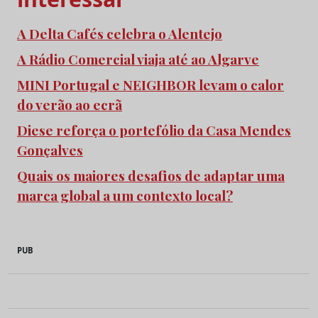
A Delta Cafés celebra o Alentejo
A Rádio Comercial viaja até ao Algarve
MINI Portugal e NEIGHBOR levam o calor
do verão ao ecrã
Diese reforça o portefólio da Casa Mendes
Gonçalves
Quais os maiores desafios de adaptar uma
marca global a um contexto local?
PUB