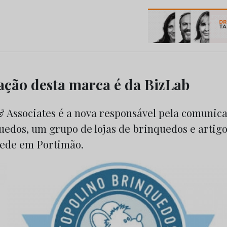
os do Marketing e da Publicidade
ção desta marca é da BizLab
 Associates é a nova responsável pela comunica
uedos, um grupo de lojas de brinquedos e artig
sede em Portimão.