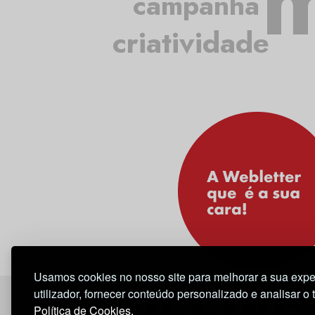
m
campanha
criatividade
Usamos cookies no nosso site para melhorar a sua expe
utilizador, fornecer conteúdo personalizado e analisar o 
Política de Cookies.