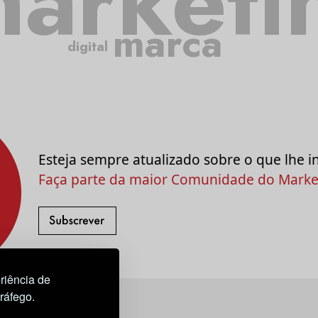
arketi
marca
digital
Esteja sempre atualizado sobre o que lhe i
Faça parte da maior Comunidade do Market
riência de
tráfego.