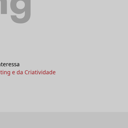
ng
nteressa
ing e da Criatividade