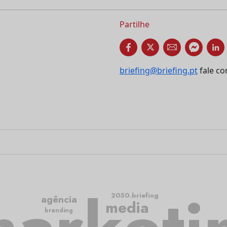
Partilhe
briefing@briefing.pt
fale co
2050.briefing
agência
media
branding