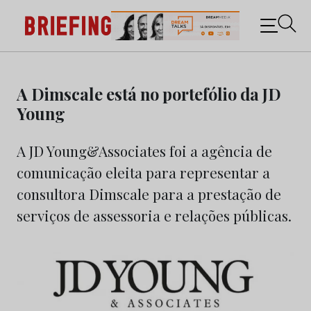
Briefing: Todas as notícias sobre os negócios do
Marketing e da Publicidade
Skip
to
A Dimscale está no portefólio da JD
content
Young
A JD Young&Associates foi a agência de
comunicação eleita para representar a
consultora Dimscale para a prestação de
serviços de assessoria e relações públicas.