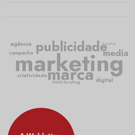
publicidade
agência
branding
media
marketing
campanha
marca
criatividade
digital
2050.briefing