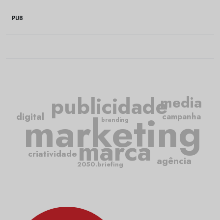
PUB
publicidade
media
marketing
digital
campanha
branding
marca
criatividade
agência
2050.briefing