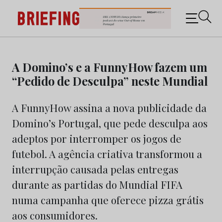
Briefing: Todas as notícias sobre os negócios do
Marketing e da Publicidade
Skip
to
A Domino’s e a FunnyHow fazem um
content
“Pedido de Desculpa” neste Mundial
A FunnyHow assina a nova publicidade da
Domino’s Portugal, que pede desculpa aos
adeptos por interromper os jogos de
futebol. A agência criativa transformou a
interrupção causada pelas entregas
durante as partidas do Mundial FIFA
numa campanha que oferece pizza grátis
aos consumidores.