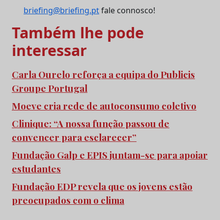
briefing@briefing.pt
fale connosco!
Também lhe pode
interessar
Carla Ourelo reforça a equipa do Publicis
Groupe Portugal
Moeve cria rede de autoconsumo coletivo
Clinique: “A nossa função passou de
convencer para esclarecer”
Fundação Galp e EPIS juntam-se para apoiar
estudantes
Fundação EDP revela que os jovens estão
preocupados com o clima