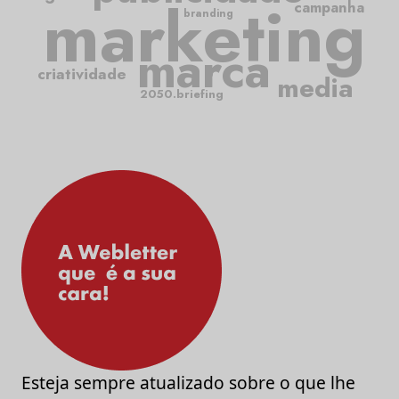
marketing
campanha
branding
marca
criatividade
media
2050.briefing
Esteja sempre atualizado sobre o que lhe