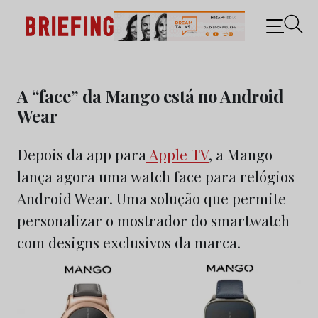
Briefing: Todas as notícias sobre os negócios do
Marketing e da Publicidade
Skip
to
A “face” da Mango está no Android
content
Wear
Depois da app para
Apple TV
, a Mango
lança agora uma watch face para relógios
Android Wear. Uma solução que permite
personalizar o mostrador do smartwatch
com designs exclusivos da marca.