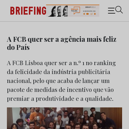
Briefing: Todas as notícias sobre os negócios do
Marketing e da Publicidade
Skip
to
A FCB quer ser a agência mais feliz
content
do País
A FCB Lisboa quer ser a n.º 1 no ranking
da felicidade da indústria publicitária
nacional, pelo que acaba de lançar um
pacote de medidas de incentivo que vão
premiar a produtividade e a qualidade.