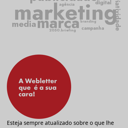
criatividade
marketing
digital
agência
marca
media
branding
campanha
2050.briefing
Esteja sempre atualizado sobre o que lhe