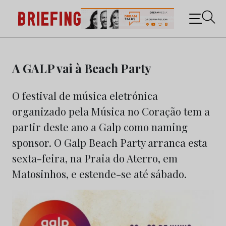
Briefing: Todas as notícias sobre os negócios do
Marketing e da Publicidade
Skip
to
A GALP vai à Beach Party
content
O festival de música eletrónica
organizado pela Música no Coração tem a
partir deste ano a Galp como naming
sponsor. O Galp Beach Party arranca esta
sexta-feira, na Praia do Aterro, em
Matosinhos, e estende-se até sábado.