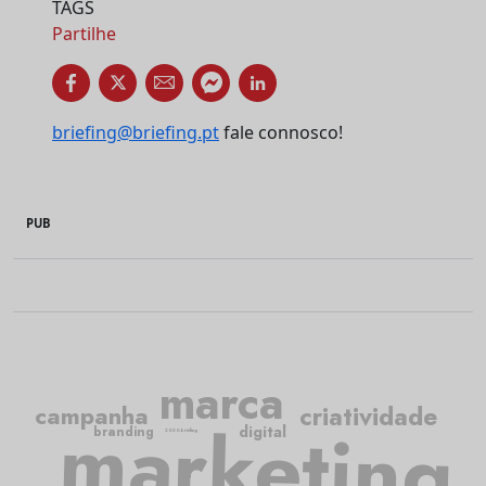
TAGS
Partilhe
briefing@briefing.pt
fale connosco!
PUB
marca
criatividade
campanha
marketing
digital
branding
2050.briefing