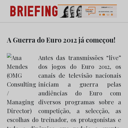
Briefing: Todas as notícias sobre os negócios do Mark
Publicidade
Skip
to
A Guerra do Euro 2012 já começou!
content
Antes das transmissões “live”
dos jogos do Euro 2012, os
canais de televisão nacionais
iniciam a guerra pelas
audiências do Euro com
diversos programas sobre a
competição, a selecção, as
escolhas do treinador, os protagonistas e