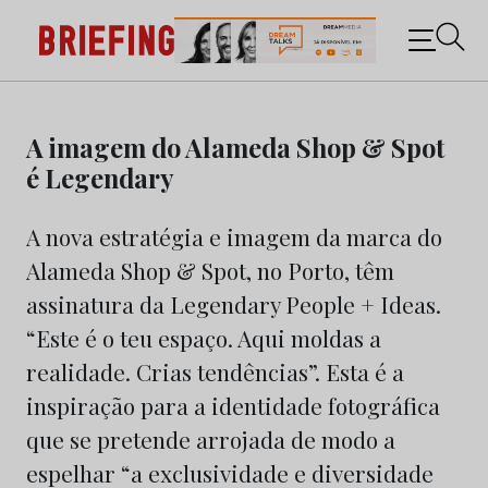
Briefing: Todas as notícias sobre os negócios do
Marketing e da Publicidade
Skip
to
A imagem do Alameda Shop & Spot
content
é Legendary
A nova estratégia e imagem da marca do
Alameda Shop & Spot, no Porto, têm
assinatura da Legendary People + Ideas.
“Este é o teu espaço. Aqui moldas a
realidade. Crias tendências”. Esta é a
inspiração para a identidade fotográfica
que se pretende arrojada de modo a
espelhar “a exclusividade e diversidade