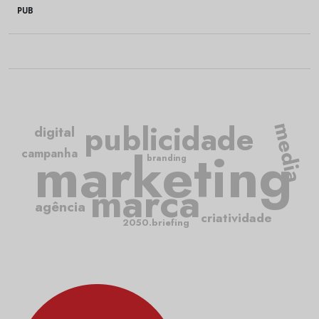
PUB
publicidade
media
digital
marketing
campanha
branding
marca
agência
criatividade
2050.briefing