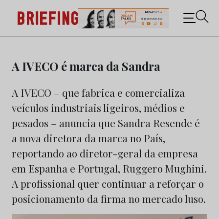
Briefing: Todas as notícias sobre os negócios do
Marketing e da Publicidade
Skip
to
A IVECO é marca da Sandra
content
A IVECO – que fabrica e comercializa
veículos industriais ligeiros, médios e
pesados – anuncia que Sandra Resende é
a nova diretora da marca no País,
reportando ao diretor-geral da empresa
em Espanha e Portugal, Ruggero Mughini.
A profissional quer continuar a reforçar o
posicionamento da firma no mercado luso.