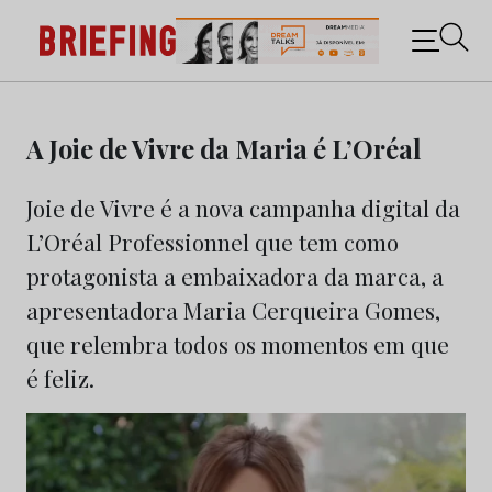
Briefing: Todas as notícias sobre os negócios do
Marketing e da Publicidade
Skip
to
A Joie de Vivre da Maria é L’Oréal
content
Joie de Vivre é a nova campanha digital da
L’Oréal Professionnel que tem como
protagonista a embaixadora da marca, a
apresentadora Maria Cerqueira Gomes,
que relembra todos os momentos em que
é feliz.