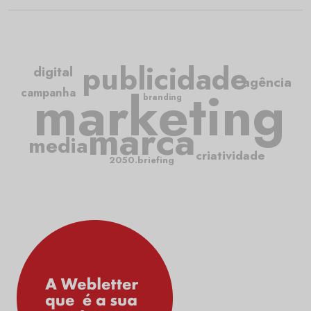
publicidade
digital
agência
marketing
campanha
branding
marca
media
criatividade
2050.briefing