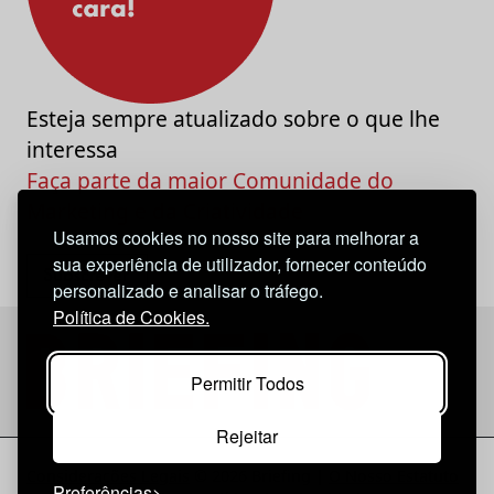
Esteja sempre atualizado sobre o que lhe
interessa
Faça parte da maior Comunidade do
Marketing e da Criatividade
Usamos cookies no nosso site para melhorar a
sua experiência de utilizador, fornecer conteúdo
personalizado e analisar o tráfego.
Política de Cookies.
Permitir Todos
Rejeitar
Considerações Legais
© 2026 Briefing |
O Nosso Estatuto
Preferências