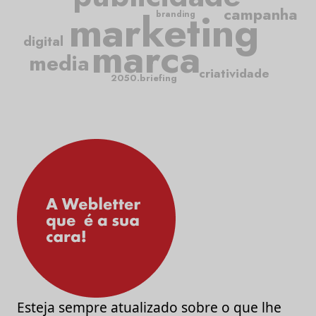
marketing
campanha
branding
marca
digital
media
criatividade
2050.briefing
Esteja sempre atualizado sobre o que lhe