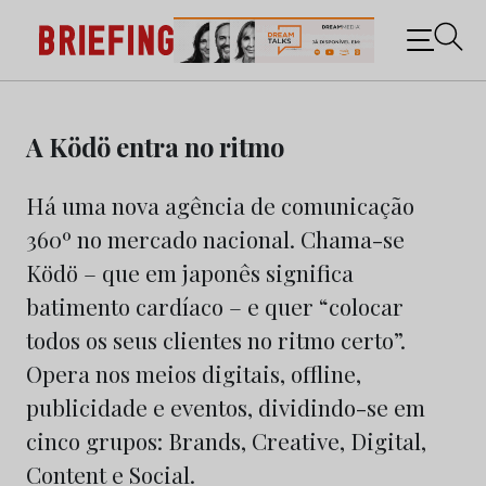
Briefing: Todas as notícias sobre os negócios do
Marketing e da Publicidade
Skip
to
A Ködö entra no ritmo
content
Há uma nova agência de comunicação
360º no mercado nacional. Chama-se
Ködö – que em japonês significa
batimento cardíaco – e quer “colocar
todos os seus clientes no ritmo certo”.
Opera nos meios digitais, offline,
publicidade e eventos, dividindo-se em
cinco grupos: Brands, Creative, Digital,
Content e Social.