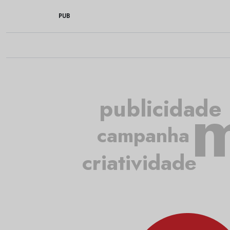
PUB
m
publicidade
campanha
criatividade