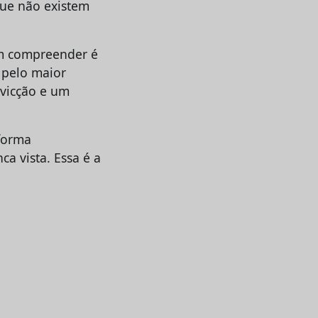
que não existem
em compreender é
 pelo maior
nvicção e um
forma
a vista. Essa é a