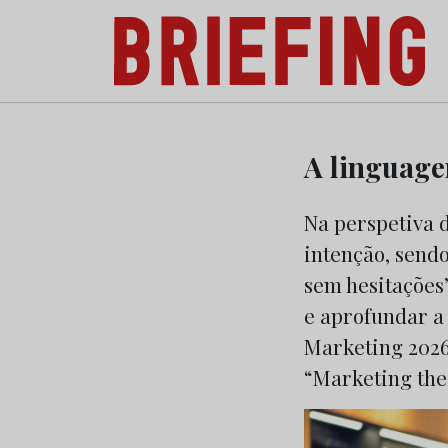
Briefing: Todas as notícias sobre os negóci
Skip
to
A linguage
content
Na perspetiva 
intenção, send
sem hesitações”
e aprofundar a 
Marketing 2026,
“Marketing the