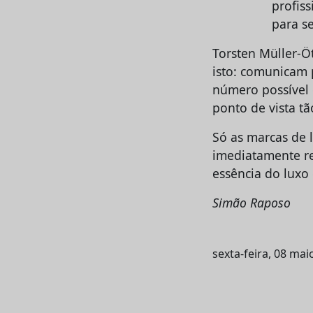
profis
para s
Torsten Müller-Ö
isto: comunicam 
número possível 
ponto de vista t
Só as marcas de 
imediatamente re
essência do luxo
Simão Raposo
sexta-feira, 08 mai