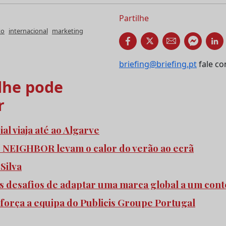
Partilhe
to
internacional
marketing
briefing@briefing.pt
fale co
he pode
r
l viaja até ao Algarve
e NEIGHBOR levam o calor do verão ao ecrã
 Silva
s desafios de adaptar uma marca global a um cont
força a equipa do Publicis Groupe Portugal