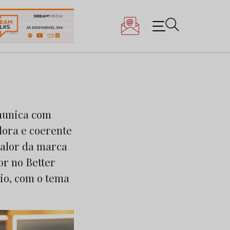
omunica com
dora e coerente
valor da marca
or no Better
aio, com o tema