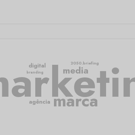
arketi
2050.briefing
digital
media
branding
marca
agência