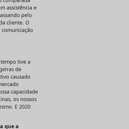
om assistência e
passando pelo
da cliente. O
 a comunicação
tempo tive a
geiras de
itivo causado
 mercado
ossa capacidade
linas, os nossos
mesmo. E 2020
ca que a