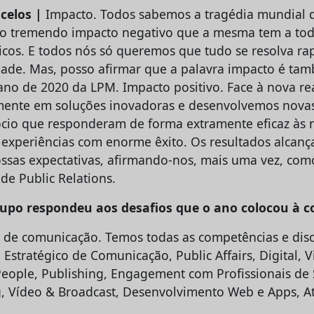
celos |
Impacto. Todos sabemos a tragédia mundial q
o tremendo impacto negativo que a mesma tem a todo
icos. E todos nós só queremos que tudo se resolva r
de. Mas, posso afirmar que a palavra impacto é ta
ano de 2020 da LPM. Impacto positivo. Face à nova re
mente em soluções inovadoras e desenvolvemos novas
cio que responderam de forma extramente eficaz às 
s experiências com enorme êxito. Os resultados alcan
ssas expectativas, afirmando-nos, mais uma vez, com
de Public Relations.
upo respondeu aos desafios que o ano colocou à 
e comunicação. Temos todas as competências e disci
Estratégico de Comunicação, Public Affairs, Digital, V
eople, Publishing, Engagement com Profissionais de
g, Vídeo & Broadcast, Desenvolvimento Web e Apps, A