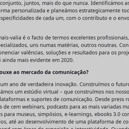
onjunto, juntos, mais do que nunca. Identificámos a
forma personalizada e planeámos estrategicamente tod
specificidades de cada um, com o contributo e o env
is-valia é o facto de termos excelentes profissionais
pecializados, uns numas matérias, outros noutras. Co
onenciar valências, soluções e resultados para os pro
foi ainda mais evidente em 2020.
rouxe ao mercado da comunicação?
 um ano de verdadeira inovação. Construímos o futur
ámos um estúdio virtual – que construímos nos nosso
plataformas e suportes de comunicação. Desde press r
is de cem webinars, podcasts para as mais variadas mar
vas para museus, simpósios, e-learnings, ebooks 3.0 c
s, até ao desenvolvimento de uma plataforma de con
mand com áreas de exposição e interatividade. Quan