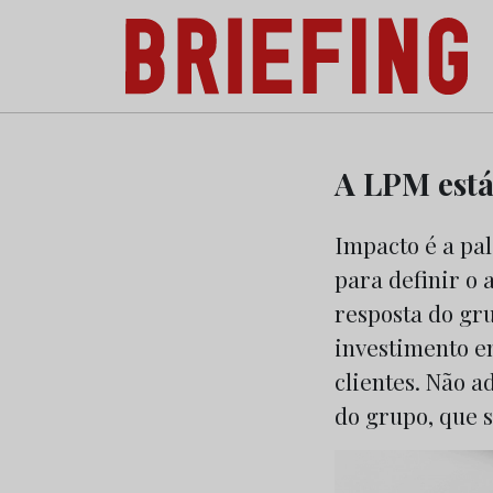
Briefing: Todas as notícias sobre os negóci
Skip
to
A LPM está
content
Impacto é a pa
para definir o 
resposta do gr
investimento e
clientes. Não a
do grupo, que 