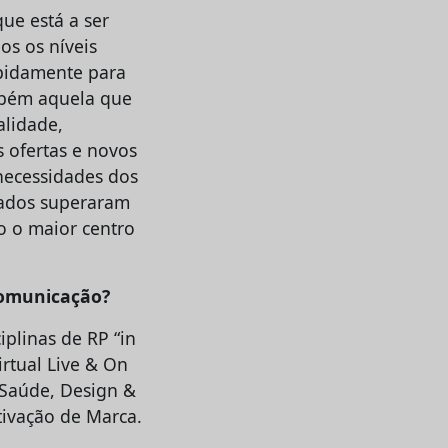
ue está a ser
s os níveis
apidamente para
mbém aquela que
alidade,
 ofertas e novos
necessidades dos
çados superaram
o o maior centro
comunicação?
plinas de RP “in
irtual Live & On
 Saúde, Design &
tivação de Marca.