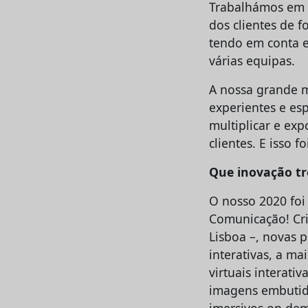
Trabalhámos em c
dos clientes de 
tendo em conta e
várias equipas.
A nossa grande ma
experientes e es
multiplicar e exp
clientes. E isso 
Que inovação t
O nosso 2020 foi
Comunicação! Cri
Lisboa –, novas 
interativas, a ma
virtuais interati
imagens embutido
imersivos on de