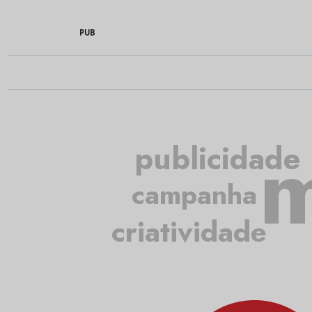
PUB
m
publicidade
campanha
criatividade