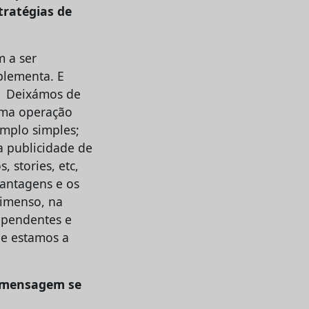
tratégias de
m a ser
mplementa. E
s. Deixámos de
 uma operação
emplo simples;
 publicidade de
 stories, etc,
vantagens e os
 imenso, na
ependentes e
ue estamos a
e mensagem se