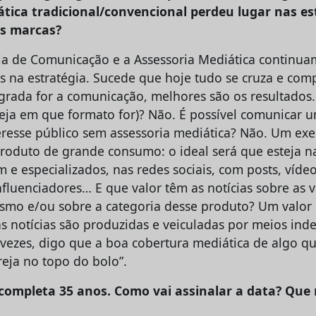
ática tradicional/convencional perdeu lugar nas es
s marcas?
ia de Comunicação e a Assessoria Mediática continua
ais na estratégia. Sucede que hoje tudo se cruza e co
grada for a comunicação, melhores são os resultado
 (seja em que formato for)? Não. É possível comunicar
teresse público sem assessoria mediática? Não. Um ex
duto de grande consumo: o ideal será que esteja na
e especializados, nas redes sociais, com posts, vídeos,
fluenciadores… E que valor têm as notícias sobre as 
smo e/ou sobre a categoria desse produto? Um valor
 notícias são produzidas e veiculadas por meios ind
s vezes, digo que a boa cobertura mediática de algo q
reja no topo do bolo”.
completa 35 anos. Como vai assinalar a data? Qu