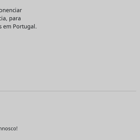
onenciar
ia, para
s em Portugal.
nnosco!