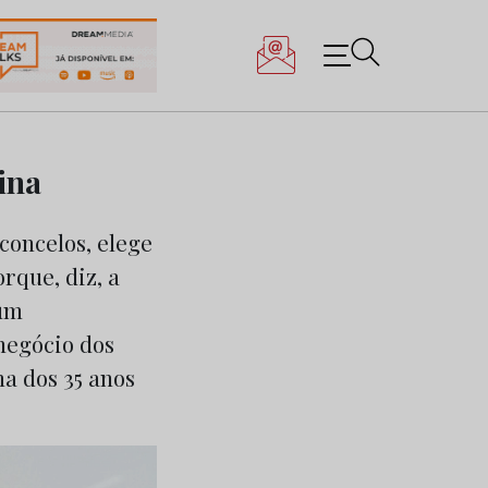
ina
concelos, elege
rque, diz, a
 um
negócio dos
ma dos 35 anos