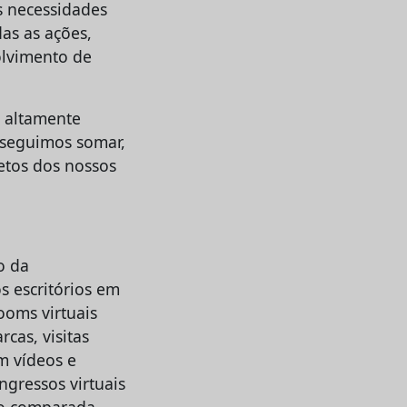
s necessidades
as as ações,
olvimento de
, altamente
nseguimos somar,
jetos dos nossos
o da
s escritórios em
ooms virtuais
cas, visitas
om vídeos e
gressos virtuais
do comparada