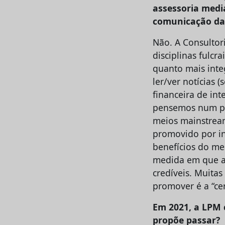
assessoria medi
comunicação da
Não. A Consultor
disciplinas fulcr
quanto mais inte
ler/ver notícias
financeira de in
pensemos num pro
meios mainstream 
promovido por in
benefícios do me
medida em que as
credíveis. Muita
promover é a “ce
Em 2021, a LPM 
propõe passar?