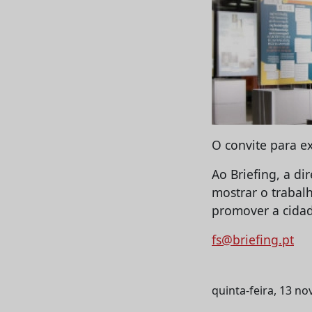
O convite para e
Ao Briefing, a di
mostrar o trabal
promover a cidad
fs@briefing.pt
quinta-feira, 13 n