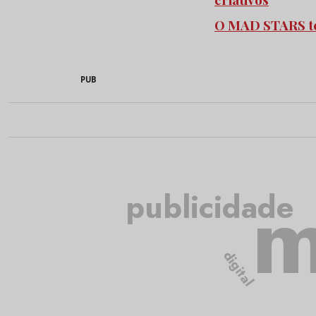
O MAD STARS t
PUB
m
publicidade
digital