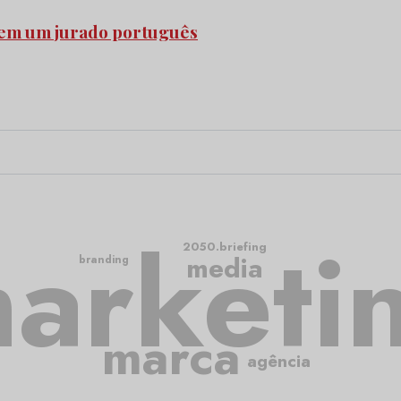
em um jurado português
arketi
2050.briefing
media
branding
marca
agência