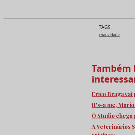
TAGS
criatividade
Também l
interessa
Erico Braga vai
It’s-a me, Mari
Ó Studio chega 
A Veterinários 
criativos