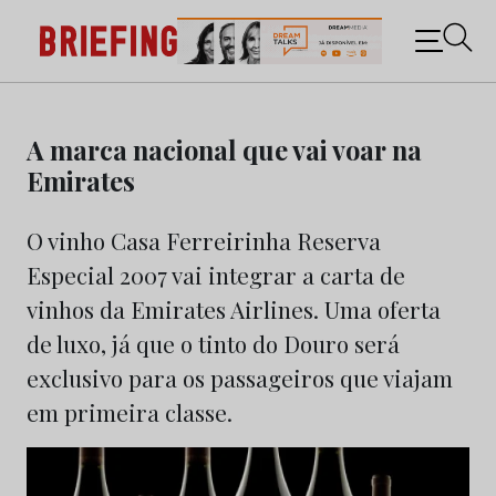
Briefing: Todas as notícias sobre os negócios do
Marketing e da Publicidade
Skip
to
A marca nacional que vai voar na
content
Emirates
O vinho Casa Ferreirinha Reserva
Especial 2007 vai integrar a carta de
vinhos da Emirates Airlines. Uma oferta
de luxo, já que o tinto do Douro será
exclusivo para os passageiros que viajam
em primeira classe.