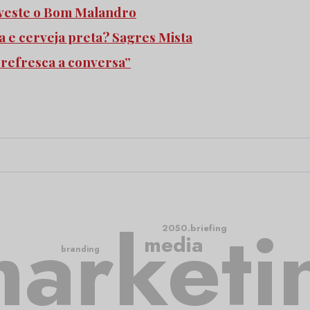
 veste o Bom Malandro
 e cerveja preta? Sagres Mista
refresca a conversa”
arketi
2050.briefing
media
branding