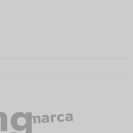
ng
marca