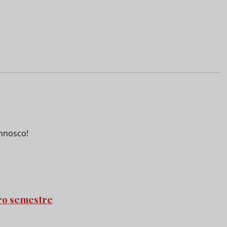
nnosco!
iro semestre