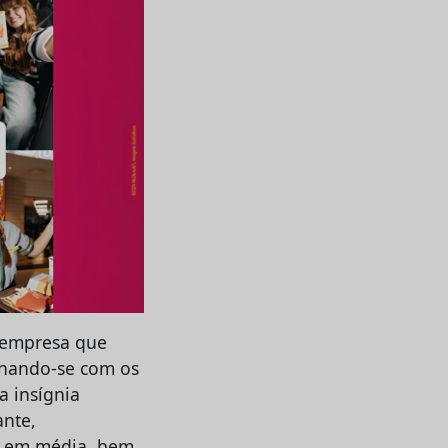
 empresa que
inhando-se com os
a insígnia
ante,
, em média, bem