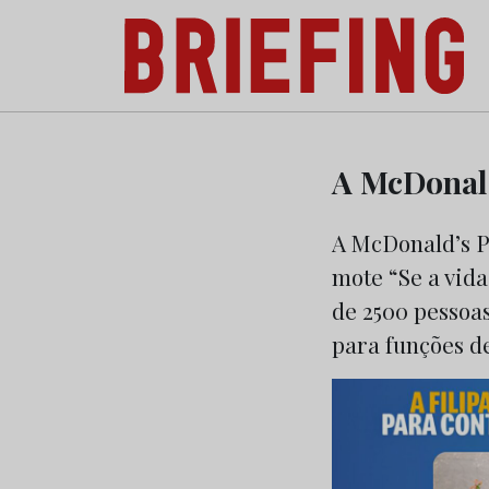
Briefing: Todas as notícias sobre os negóci
Skip
to
A McDonald
content
A McDonald’s P
mote “Se a vida
de 2500 pessoas
para funções de