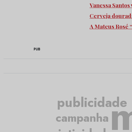
Vanessa Santos
Cerveja dourada
A Mateus Rosé “
PUB
m
publicidade
campanha