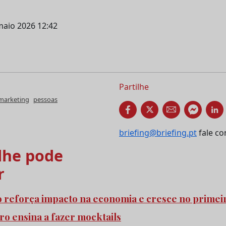
maio 2026 12:42
Partilhe
marketing
pessoas
briefing@briefing.pt
fale co
he pode
r
o reforça impacto na economia e cresce no prime
ro ensina a fazer mocktails