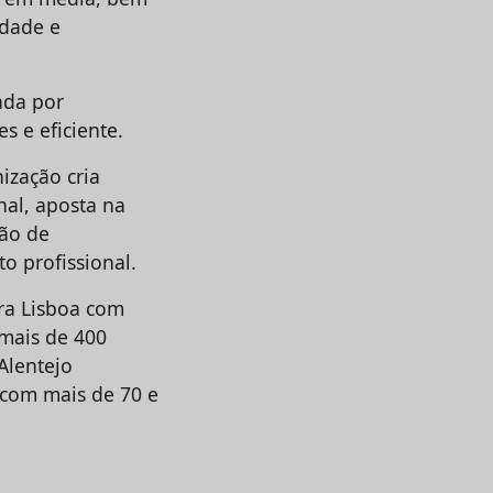
idade e
ada por
s e eficiente.
ização cria
nal, aposta na
ção de
o profissional.
ara Lisboa com
mais de 400
Alentejo
 com mais de 70 e