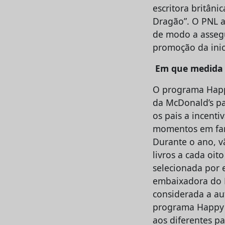
escritora britâni
Dragão”. O PNL a
de modo a asseg
promoção da inic
Em que medida 
O programa Happy
da McDonald’s pa
os pais a incenti
momentos em fam
Durante o ano, vã
livros a cada oit
selecionada por 
embaixadora do Na
considerada a au
programa Happy M
aos diferentes p