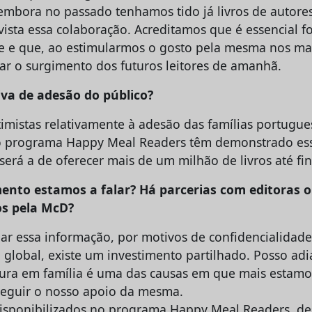
 embora no passado tenhamos tido já livros de autores
ista essa colaboração. Acreditamos que é essencial f
e e que, ao estimularmos o gosto pela mesma nos ma
ar o surgimento dos futuros leitores de amanhã.
iva de adesão do público?
imistas relativamente à adesão das famílias portugues
o programa Happy Meal Readers têm demonstrado essa
será a de oferecer mais de um milhão de livros até fi
ento estamos a falar? Há parcerias com editoras o
os pela McD?
ar essa informação, por motivos de confidencialidad
la global, existe um investimento partilhado. Posso ad
tura em família é uma das causas em que mais esta
seguir o nosso apoio da mesma.
disponibilizados no programa Happy Meal Readers, d