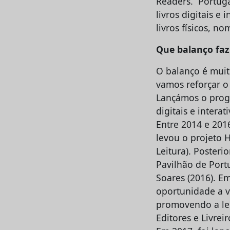
Readers. Portuga
livros digitais e
livros físicos, 
Que balanço fa
O balanço é muito
vamos reforçar o
Lançámos o prog
digitais e interat
Entre 2014 e 201
levou o projeto 
Leitura). Poster
Pavilhão de Portu
Soares (2016). E
oportunidade a vá
promovendo a lei
Editores e Livrei