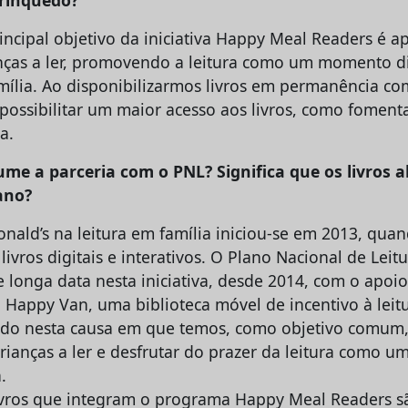
ncipal objetivo da iniciativa Happy Meal Readers é ap
anças a ler, promovendo a leitura como um momento di
mília. Ao disponibilizarmos livros em permanência c
 possibilitar um maior acesso aos livros, como foment
a.
me a parceria com o PNL? Significa que os livros 
ano?
nald’s na leitura em família iniciou-se em 2013, qua
livros digitais e interativos. O Plano Nacional de Leit
e longa data nesta iniciativa, desde 2014, com o apo
a Happy Van, uma biblioteca móvel de incentivo à leit
do nesta causa em que temos, como objetivo comum, 
crianças a ler e desfrutar do prazer da leitura como
.
ivros que integram o programa Happy Meal Readers s