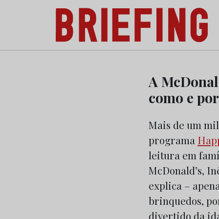
Briefing: Todas as notícias sobre os negóci
Skip
to
A McDonald’
content
como e po
Mais de um milh
programa
Happ
leitura em fam
McDonald’s, Inê
explica – apena
brinquedos, por
divertido da id