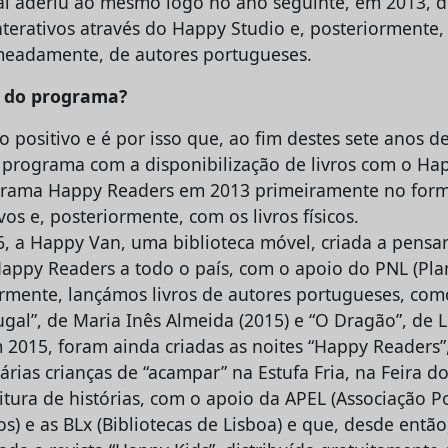
l aderiu ao mesmo logo no ano seguinte, em 2013, d
 interativos através do Happy Studio e, posteriormente
nomeadamente, de autores portugueses.
z do programa?
 positivo e é por isso que, ao fim destes sete anos de
 programa com a disponibilização de livros com o Ha
rama Happy Readers em 2013 primeiramente no forma
ivos e, posteriormente, com os livros físicos.
6, a Happy Van, uma biblioteca móvel, criada a pensa
Happy Readers a todo o país, com o apoio do PNL (Pl
iormente, lançámos livros de autores portugueses, com
gal”, de Maria Inês Almeida (2015) e “O Dragão”, de 
m 2015, foram ainda criadas as noites “Happy Readers”
rias crianças de “acampar” na Estufa Fria, na Feira do
tura de histórias, com o apoio da APEL (Associação 
ros) e as BLx (Bibliotecas de Lisboa) e que, desde entã