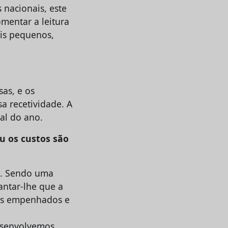
 nacionais, este
omentar a leitura
is pequenos,
as, e os
 recetividade. A
nal do ano.
u os custos são
e. Sendo uma
iantar-lhe que a
mos empenhados e
esenvolvemos,