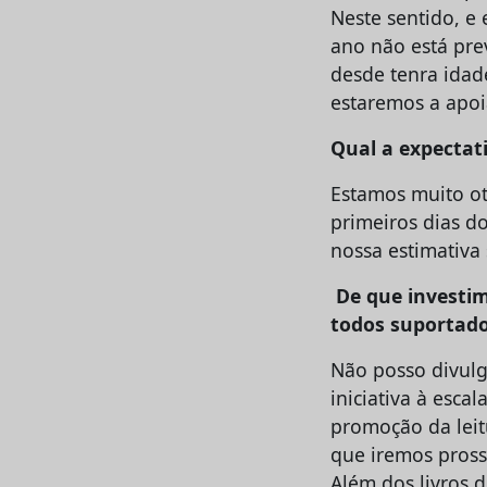
Neste sentido, e
ano não está prev
desde tenra idad
estaremos a apoi
Qual a expectat
Estamos muito ot
primeiros dias d
nossa estimativa 
De que investim
todos suportad
Não posso divulg
iniciativa à esca
promoção da lei
que iremos pros
Além dos livros 