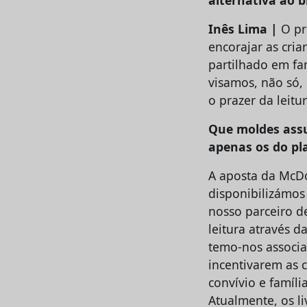
Inês Lima |
O pri
encorajar as cri
partilhado em fa
visamos, não só,
o prazer da leitur
Que moldes assu
apenas os do pl
A aposta da McDo
disponibilizámos 
nosso parceiro d
leitura através d
temo-nos associa
incentivarem as 
convívio e família
Atualmente, os l