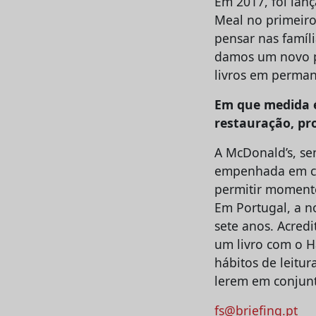
Em 2017, foi lan
Meal no primeiro
pensar nas famíl
damos um novo pa
livros em perma
Em que medida 
restauração, pro
A McDonald’s, se
empenhada em cap
permitir momento
Em Portugal, a n
sete anos. Acred
um livro com o 
hábitos de leitur
lerem em conjun
fs@briefing.pt