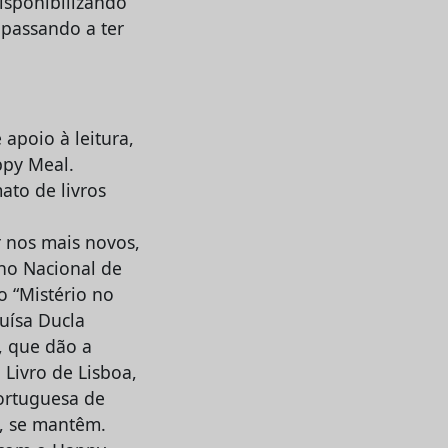
isponibilizando
, passando a ter
 apoio à leitura,
ppy Meal.
to de livros
r nos mais novos,
ano Nacional de
o “Mistério no
Luísa Ducla
, que dão a
 Livro de Lisboa,
Portuguesa de
o, se mantêm.