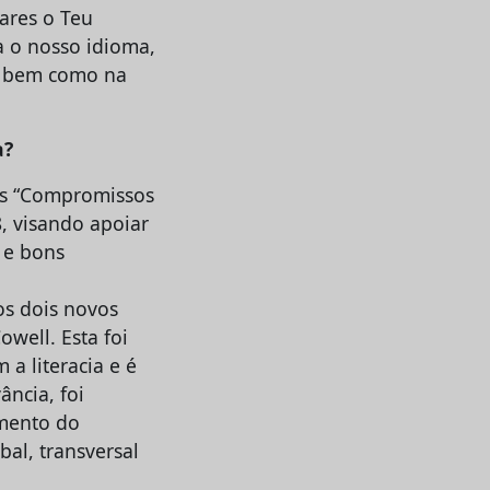
nares o Teu
a o nosso idioma,
, bem como na
a?
os “Compromissos
, visando apoiar
a e bons
os dois novos
owell. Esta foi
a literacia e é
ância, foi
amento do
al, transversal