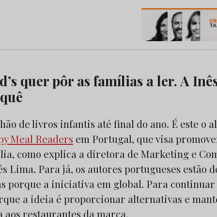
os do Marketing e da Publicidade
s quer pôr as famílias a ler. A Inê
rquê
ão de livros infantis até final do ano. É este o 
y Meal Readers
em Portugal, que visa promove
ília, como explica a diretora de Marketing e C
s Lima. Para já, os autores portugueses estão d
s porque a iniciativa em global. Para continuar
que a ideia é proporcionar alternativas e mant
a aos restaurantes da marca.