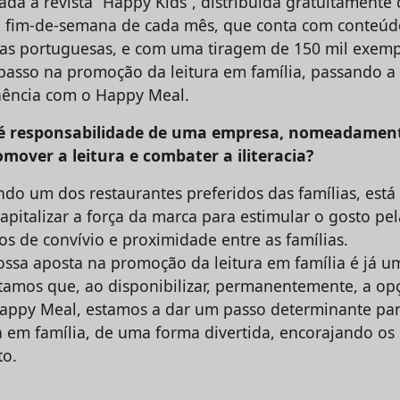
çada a revista “Happy Kids”, distribuída gratuitament
 fim-de-semana de cada mês, que conta com conteúdo
ias portuguesas, e com uma tiragem de 150 mil exemp
sso na promoção da leitura em família, passando a d
nência com o Happy Meal.
é responsabilidade de uma empresa, nomeadamen
mover a leitura e combater a iliteracia?
ndo um dos restaurantes preferidos das famílias, est
italizar a força da marca para estimular o gosto pela
s de convívio e proximidade entre as famílias.
ossa aposta na promoção da leitura em família é já u
itamos que, ao disponibilizar, permanentemente, a op
Happy Meal, estamos a dar um passo determinante pa
a em família, de uma forma divertida, encorajando os 
to.