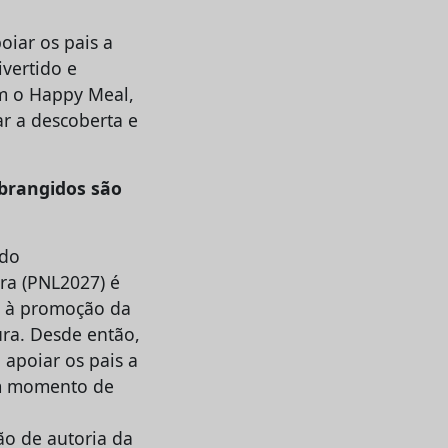
oiar os pais a
vertido e
om o Happy Meal,
ar a descoberta e
abrangidos são
ndo
ura (PNL2027) é
io à promoção da
ura. Desde então,
apoiar os pais a
 um momento de
ão de autoria da