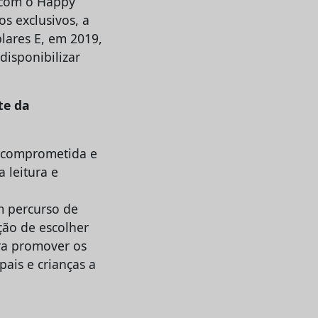
e com o Happy
s exclusivos, a
lares E, em 2019,
isponibilizar
te da
á comprometida e
 leitura e
m percurso de
ção de escolher
ra promover os
pais e crianças a