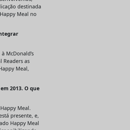
blicação destinada
o Happy Meal no
ntegrar
a à McDonald’s
al Readers as
 Happy Meal,
 em 2013. O que
o Happy Meal.
está presente, e,
nado Happy Meal