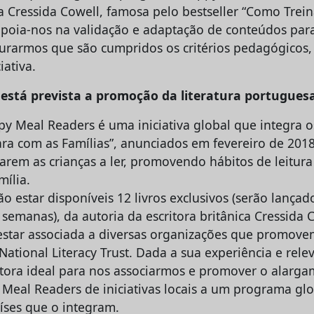
ca Cressida Cowell, famosa pelo bestseller “Como Trei
poia-nos na validação e adaptação de conteúdos par
urarmos que são cumpridos os critérios pedagógicos
iativa.
está prevista a promoção da literatura portugues
 Meal Readers é uma iniciativa global que integra 
ra com as Famílias”, anunciados em fevereiro de 2018
varem as crianças a ler, promovendo hábitos de leitur
ília.
o estar disponíveis 12 livros exclusivos (serão lançad
o semanas), da autoria da escritora britânica Cressida C
estar associada a diversas organizações que promovem 
tional Literacy Trust. Dada a sua experiência e relev
tora ideal para nos associarmos e promover o alarg
eal Readers de iniciativas locais a um programa glob
aíses que o integram.