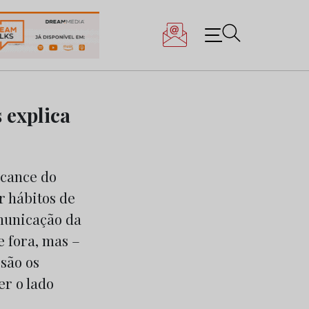
s explica
alcance do
r hábitos de
omunicação da
e fora, mas –
 são os
er o lado