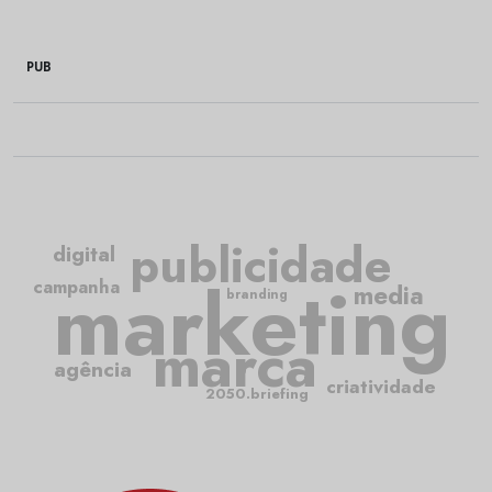
PUB
publicidade
digital
marketing
campanha
media
branding
marca
agência
criatividade
2050.briefing