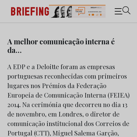
Briefing: Todas as notícias sobre os negócios do
Marketing e da Publicidade
Skip
to
A melhor comunicação interna é
content
da…
A EDP e a Deloitte foram as empresas
portuguesas reconhecidas com primeiros
lugares nos Prémios da Federação
Europeia de Comunicação Interna (FEIEA)
2014. Na cerimónia que decorreu no dia 13
de novembro, em Londres, o diretor de
comunicação institucional dos Correios de
Portugal (CTT), Miguel Salema Garção,