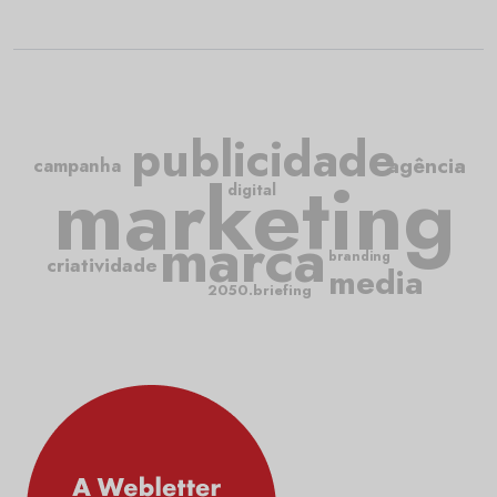
publicidade
agência
campanha
marketing
digital
marca
branding
criatividade
media
2050.briefing