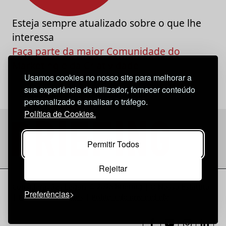
Esteja sempre atualizado sobre o que lhe
interessa
Faça parte da maior Comunidade do
Marketing e da Criatividade
Usamos cookies no nosso site para melhorar a
sua experiência de utilizador, fornecer conteúdo
personalizado e analisar o tráfego.
Política de Cookies.
Permitir Todos
Rejeitar
Considerações Legais
© 2026 Briefing |
O Nosso Estatuto
Preferências
|
Política de Cookies
|
Política de privacidade