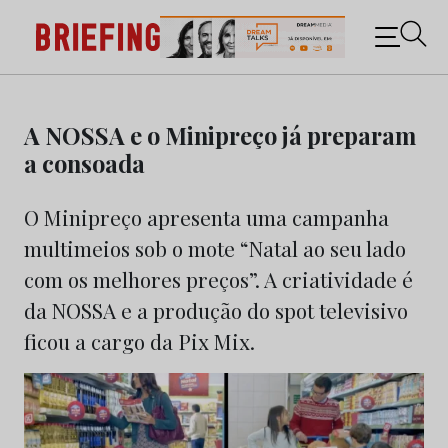
Briefing: Todas as notícias sobre os negócios do
Marketing e da Publicidade
Skip
to
A NOSSA e o Minipreço já preparam
content
a consoada
O Minipreço apresenta uma campanha
multimeios sob o mote “Natal ao seu lado
com os melhores preços”. A criatividade é
da NOSSA e a produção do spot televisivo
ficou a cargo da Pix Mix.