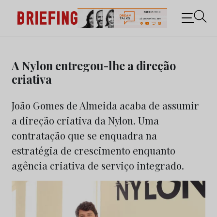
Briefing: Todas as notícias sobre os negócios do
Marketing e da Publicidade
Skip
to
A Nylon entregou-lhe a direção
content
criativa
João Gomes de Almeida acaba de assumir
a direção criativa da Nylon. Uma
contratação que se enquadra na
estratégia de crescimento enquanto
agência criativa de serviço integrado.