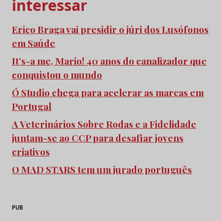
interessar
Erico Braga vai presidir o júri dos Lusófonos
em Saúde
It’s-a me, Mario! 40 anos do canalizador que
conquistou o mundo
Ó Studio chega para acelerar as marcas em
Portugal
A Veterinários Sobre Rodas e a Fidelidade
juntam-se ao CCP para desafiar jovens
criativos
O MAD STARS tem um jurado português
PUB