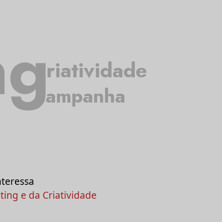
ng
criatividade
campanha
nteressa
ing e da Criatividade