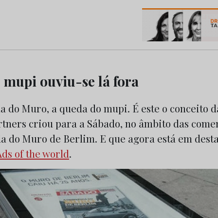
os do Marketing e da Publicidade
 mupi ouviu-se lá fora
a do Muro, a queda do mupi. É este o conceito
tners criou para a Sábado, no âmbito das com
da do Muro de Berlim. E que agora está em des
Ads of the world
.