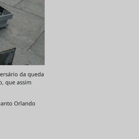
versário da queda
o, que assim
uanto Orlando