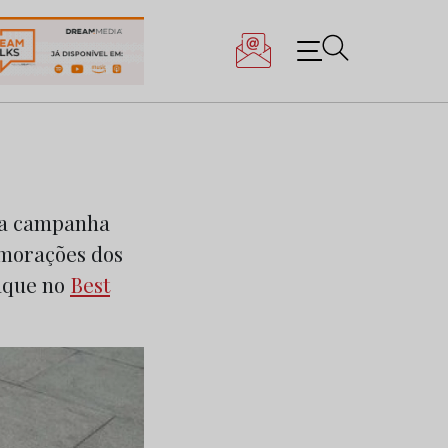
 da campanha
emorações dos
taque no
Best