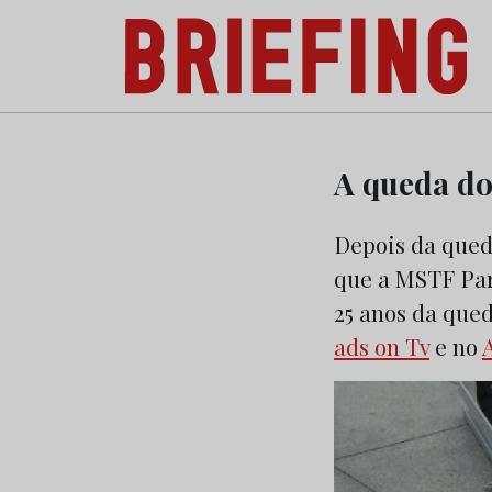
Briefing: Todas as notícias sobre os negóci
Skip
to
A queda do
content
Depois da qued
que a MSTF Par
25 anos da que
ads on Tv
e no