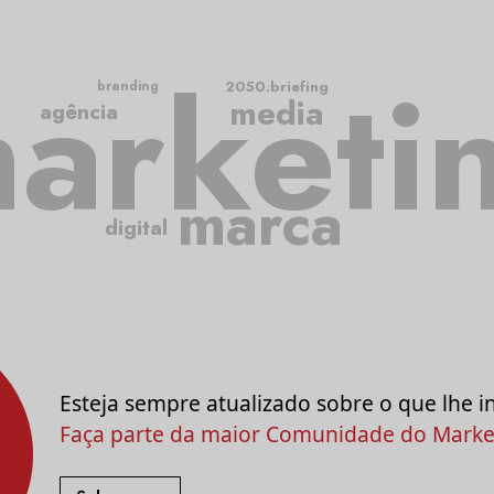
arketi
2050.briefing
branding
media
agência
marca
digital
Esteja sempre atualizado sobre o que lhe i
Faça parte da maior Comunidade do Market