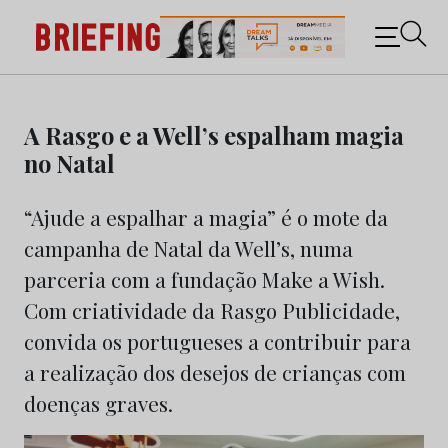
Briefing: Todas as notícias sobre os negócios do
Marketing e da Publicidade
Skip
to
A Rasgo e a Well’s espalham magia
content
no Natal
“Ajude a espalhar a magia” é o mote da
campanha de Natal da Well’s, numa
parceria com a fundação Make a Wish.
Com criatividade da Rasgo Publicidade,
convida os portugueses a contribuir para
a realização dos desejos de crianças com
doenças graves.