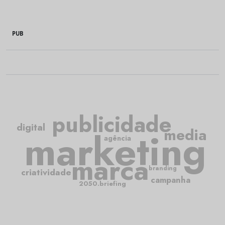
PUB
publicidade
digital
media
marketing
agência
marca
branding
criatividade
campanha
2050.briefing