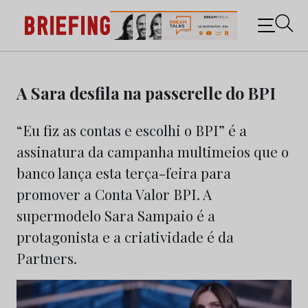
Briefing: Todas as notícias sobre os negócios do
Marketing e da Publicidade
Skip
to
A Sara desfila na passerelle do BPI
content
“Eu fiz as contas e escolhi o BPI” é a
assinatura da campanha multimeios que o
banco lança esta terça-feira para
promover a Conta Valor BPI. A
supermodelo Sara Sampaio é a
protagonista e a criatividade é da
Partners.