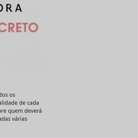
dos os
alidade de cada
obre quem deverá
adas várias