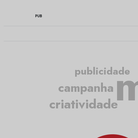
PUB
m
publicidade
campanha
criatividade