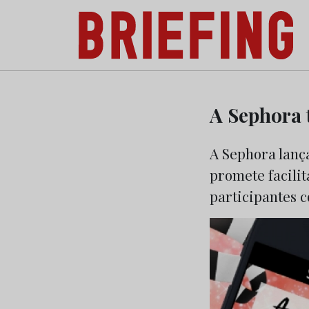
Briefing: Todas as notícias sobre os negóci
Skip
to
A Sephora 
content
A Sephora lanç
promete facilit
participantes c