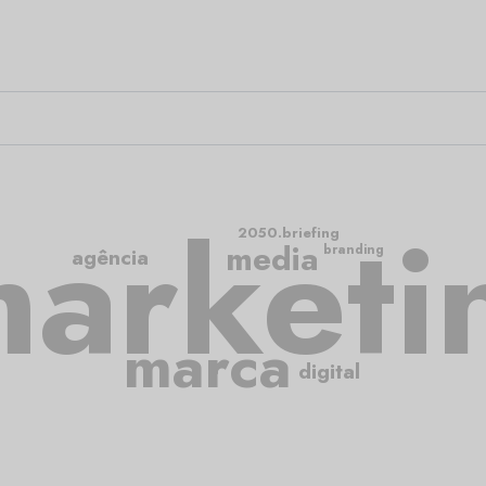
arketi
2050.briefing
media
branding
agência
marca
digital