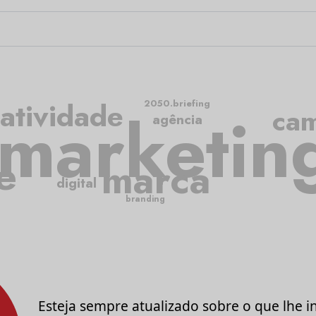
iatividade
2050.briefing
marketin
ca
agência
e
marca
digital
branding
Esteja sempre atualizado sobre o que lhe i