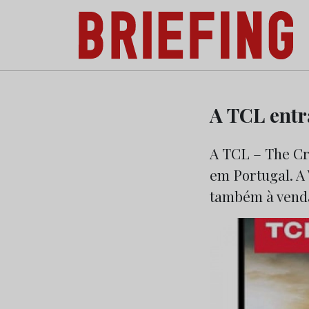
Briefing: Todas as notícias sobre os negóci
Skip
to
A TCL entr
content
A TCL – The Cr
em Portugal. A 
também à venda