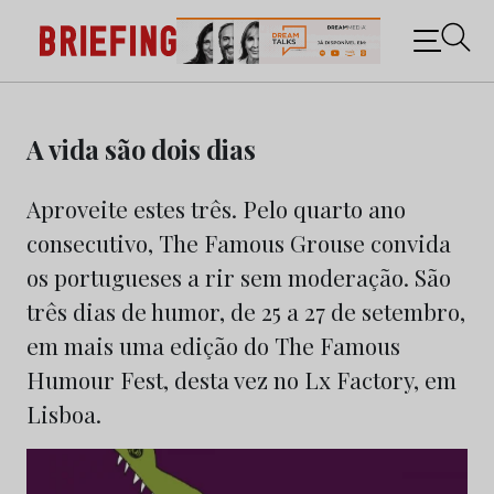
Briefing: Todas as notícias sobre os negócios do
Marketing e da Publicidade
Skip
to
A vida são dois dias
content
Aproveite estes três. Pelo quarto ano
consecutivo, The Famous Grouse convida
os portugueses a rir sem moderação. São
três dias de humor, de 25 a 27 de setembro,
em mais uma edição do The Famous
Humour Fest, desta vez no Lx Factory, em
Lisboa.