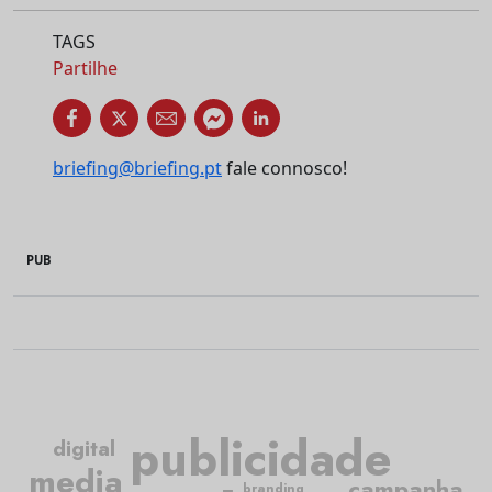
TAGS
Partilhe
briefing@briefing.pt
fale connosco!
PUB
publicidade
digital
media
campanha
branding