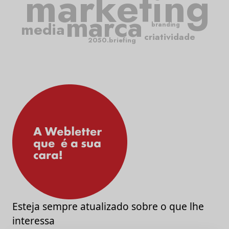
marketing
marca
media
branding
criatividade
2050.briefing
Esteja sempre atualizado sobre o que lhe
interessa