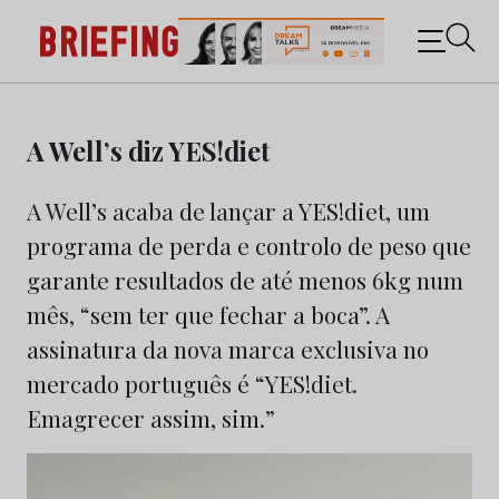
Briefing: Todas as notícias sobre os negócios do
Marketing e da Publicidade
Skip
to
A Well’s diz YES!diet
content
A Well’s acaba de lançar a YES!diet, um
programa de perda e controlo de peso que
garante resultados de até menos 6kg num
mês, “sem ter que fechar a boca”. A
assinatura da nova marca exclusiva no
mercado português é “YES!diet.
Emagrecer assim, sim.”