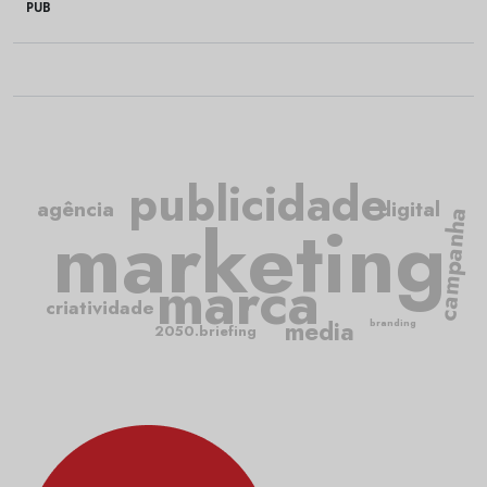
PUB
publicidade
agência
digital
marketing
campanha
marca
criatividade
media
branding
2050.briefing