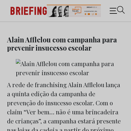
Briefing: Todas as notícias sobre os negócios do
Marketing e da Publicidade
Skip
to
Alain Afflelou com campanha para
content
prevenir insucesso escolar
A rede de franchising Alain Afflelou lança
a quinta edição da campanha de
prevenção do insucesso escolar. Com o
claim “Ver bem… não é uma brincadeira
de crianças”, a campanha estará presente
nas lojas da cadeia a partir do próximo