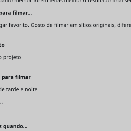
uanto melhor forem feitas melhor o resultado final se
 para filmar…
r favorito. Gosto de filmar em sítios originais, dife
to
o projeto
 para filmar
e tarde e noite.
é…
az quando…