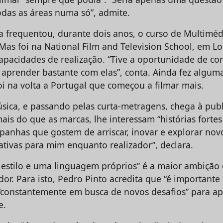
todas as áreas numa só”, admite.
a frequentou, durante dois anos, o curso de Multimé
as foi na National Film and Television School, em L
apacidades de realização. “Tive a oportunidade de co
e aprender bastante com elas”, conta. Ainda fez algu
oi na volta a Portugal que começou a filmar mais.
sica, e passando pelas curta-metragens, chega à pub
is do que as marcas, lhe interessam “histórias fortes
mpanhas que gostem de arriscar, inovar e explorar no
ativas para mim enquanto realizador”, declara.
estilo e uma linguagem próprios” é a maior ambição
or. Para isto, Pedro Pinto acredita que “é importante 
r “constantemente em busca de novos desafios” para ap
e.