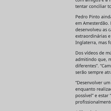
tentar conciliar 
Pedro Pinto aind
em Amesterdão. M
desenvolveu as c
extraordinárias 
Inglaterra, mas f
Dos vídeos de mú
admitindo que, ma
diferentes”. “Ca
serão sempre atr
“Desenvolver um 
enquanto realizad
possível” e esta
profissionalment