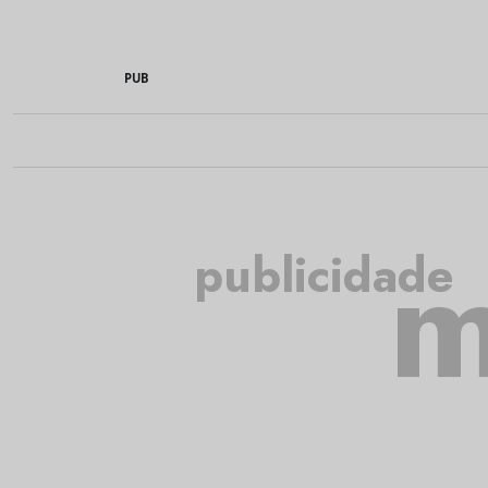
PUB
m
publicidade