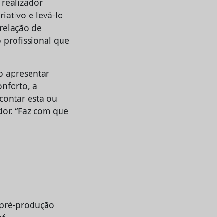
 realizador
iativo e levá-lo
 relação de
o profissional que
to apresentar
nforto, a
contar esta ou
ador. “Faz com que
e pré-produção