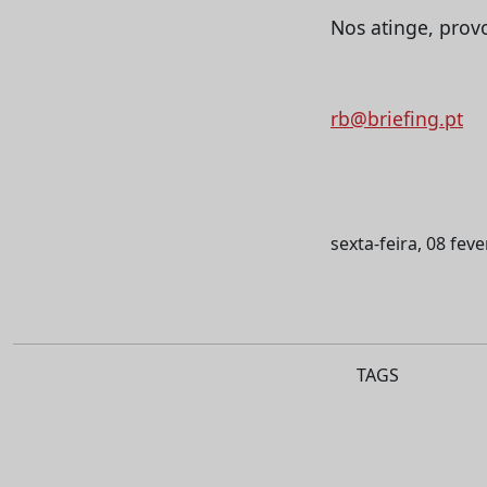
Nos atinge, provo
rb@briefing.pt
sexta-feira, 08 fev
TAGS