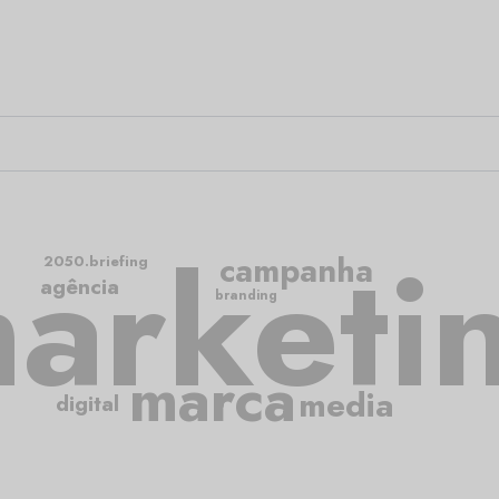
arketi
campanha
2050.briefing
agência
branding
marca
media
digital