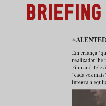
Briefing: Todas as notícias sobre os negóci
Skip
to
#ALENTEDE
content
Em criança “qui
realizador lhe
Film and Televi
“cada vez mais”
integra a equip