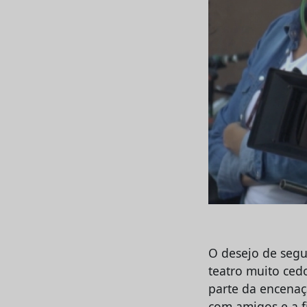
O desejo de segui
teatro muito ced
parte da encenaç
com amigos e a f