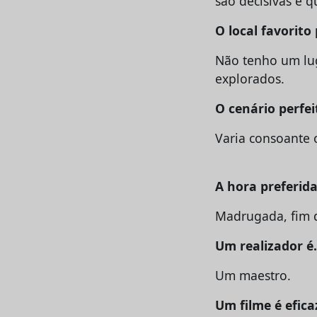
são decisivas e q
O local favorito
Não tenho um luga
explorados.
O cenário perfei
Varia consoante 
A hora preferida
Madrugada, fim d
Um realizador 
Um maestro.
Um filme é efic