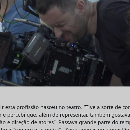
r esta profissão nasceu no teatro. “Tive a sorte de co
o e percebi que, além de representar, também gostava
ão e direção de atores”. Passava grande parte do tem
ilmar “sempre que podia”. “Seria apenas uma questão